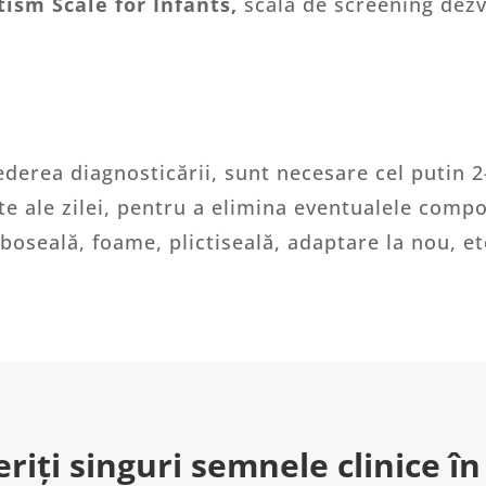
tism Scale for Infants,
scala de screening dezv
ederea diagnosticării, sunt necesare cel putin 2-
rite ale zilei, pentru a elimina eventualele com
oboseală, foame, plictiseală, adaptare la nou, et
riți singuri semnele clinice î