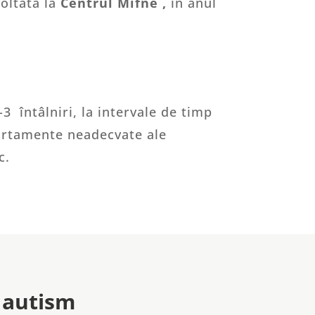
oltată la
Centrul Mifne ,
în anul
3 întâlniri, la intervale de timp
portamente neadecvate ale
c.
n autism