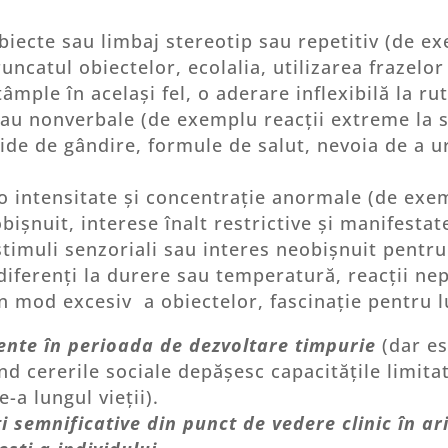
biecte sau limbaj stereotip sau repetitiv (de ex
runcatul obiectelor, ecolalia, utilizarea frazelo
tâmple în același fel, o aderare inflexibilă la r
 nonverbale (de exemplu reacții extreme la sch
igide de gândire, formule de salut, nevoia de a
de o intensitate și concentrație anormale (de e
ișnuit, interese înalt restrictive și manifesta
stimuli senzoriali sau interes neobișnuit pentru 
iferenți la durere sau temperatură, reacții nep
în mod excesiv a obiectelor, fascinație pentru 
ente în perioada de dezvoltare timpurie
(dar es
d cererile sociale depășesc capacitățile limitate
-a lungul vieții).
 semnificative din punct de vedere clinic în ar