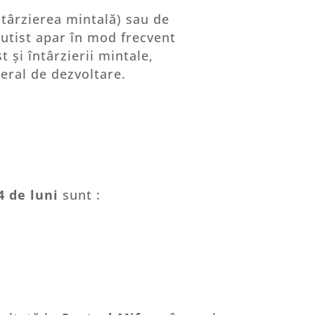
ntârzierea mintală) sau de
autist apar în mod frecvent
 și întârzierii mintale,
eneral de dezvoltare.
4 de luni
sunt :