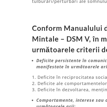
tulburări/perturbări ale somnului
Conform Manualului de 
Mintale –
DSM V,
în m
următoarele criterii d
Deficite persistente în comunic
manifestate în următoarele ari
Deficite în reciprocitatea soci
Deficite ale comportamentelor 
Deficite în dezvoltarea, mențin
Comportamente, interese sau act
următoarele arii: