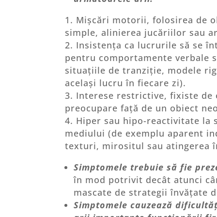
Mișcări motorii, folosirea de o
simple, alinierea jucăriilor sau a
Insistența ca lucrurile să se în
pentru comportamente verbale sau
situațiile de tranziție, modele r
același lucru în fiecare zi).
Interese restrictive, fixiste 
preocupare față de un obiect neob
Hiper sau hipo-reactivitate la 
mediului (de exemplu aparent ind
texturi, mirositul sau atingerea 
Simptomele trebuie să fie prez
în mod potrivit decât atunci cân
mascate de strategii învățate de
Simptomele cauzează dificultăți