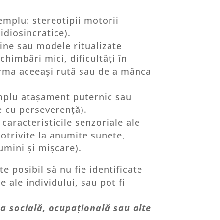
emplu: stereotipii motorii
r idiosincratice).
utine sau modele ritualizate
imbări mici, dificultăți în
 urma aceeași rută sau de a mânca
xemplu atașament puternic sau
te cu perseverență).
caracteristicile senzoriale ale
otrivite la anumite sunete,
lumini și mișcare).
te posibil să nu fie identificate
 ale individului, sau pot fi
ia socială, ocupațională sau alte