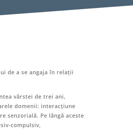
ui de a se angaja în relații
tea vârstei de trei ani,
arele domenii: interacțiune
re senzorială. Pe lângă aceste
esiv-compulsiv,