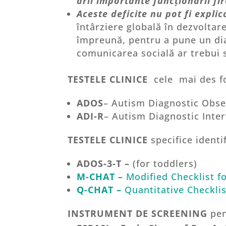
arii importante funcționării fir
Aceste deficite nu pot fi explic
întârziere globală în dezvoltar
împreună, pentru a pune un diag
comunicarea socială ar trebui 
TESTELE CLINICE
cele mai des fo
ADOS
– Autism Diagnostic Obse
ADI-R
– Autism Diagnostic Inte
TESTELE CLINICE
specifice identi
ADOS-3-T –
(for toddlers)
M-CHAT –
Modified Checklist f
Q
-CHAT –
Quantitative Checkli
INSTRUMENT DE SCREENING
pent