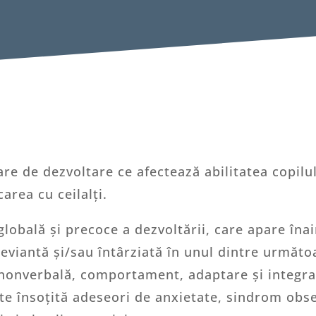
re de dezvoltare ce afectează abilitatea copilul
area cu ceilalți.
lobală și precoce a dezvoltării, care apare înain
eviantă și/sau întârziată în unul dintre următo
nonverbală, comportament, adaptare și integra
ste însoțită adeseori de anxietate, sindrom obs