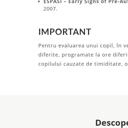
ESPASI – Early Signs of Pre-Au
2007.
IMPORTANT
Pentru evaluarea unui copil, în v
diferite, programate la ore dife
copilului cauzate de timiditate, 
Descope