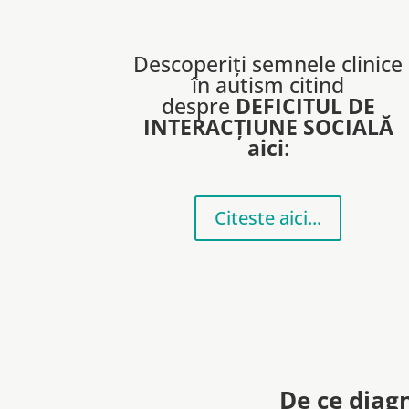
Descoperiți semnele clinice
în autism citind
despre
DEFICITUL DE
INTERACȚIUNE SOCIALĂ
aici
:
Citeste aici...
De ce diag