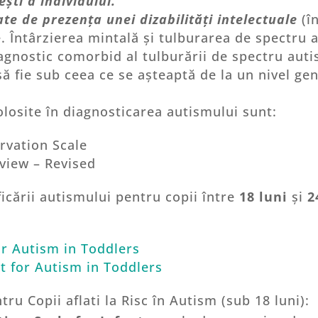
ești a individului.
ate de prezența unei dizabilități intelectuale
(î
e. Întârzierea mintală și tulburarea de spectru 
nostic comorbid al tulburării de spectru autist
să fie sub ceea ce se așteaptă de la un nivel g
losite în diagnosticarea autismului sunt:
rvation Scale
rview – Revised
ficării autismului pentru copii între
18 luni
și
2
or Autism in Toddlers
st for Autism in Toddlers
ru Copii aflati la Risc în Autism (sub 18 luni):